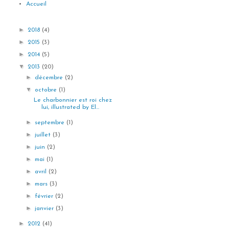
Accueil
►
2018
(4)
►
2015
(3)
►
2014
(5)
▼
2013
(20)
►
décembre
(2)
▼
octobre
(1)
Le charbonnier est roi chez
lui, illustrated by El...
►
septembre
(1)
►
juillet
(3)
►
juin
(2)
►
mai
(1)
►
avril
(2)
►
mars
(3)
►
février
(2)
►
janvier
(3)
►
2012
(41)