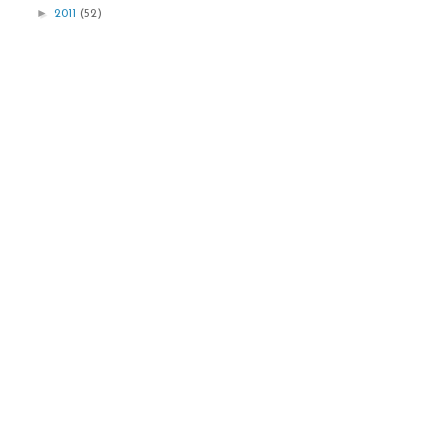
►
2011
(52)