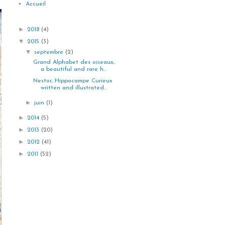
Accueil
►
2018
(4)
▼
2015
(3)
▼
septembre
(2)
Grand Alphabet des oiseaux,
a beautiful and rare h...
Nestor, Hippocampe Curieux
written and illustrated...
►
juin
(1)
►
2014
(5)
►
2013
(20)
►
2012
(41)
►
2011
(52)